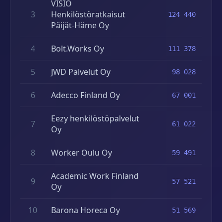
VISIO
3
Henkilöstöratkaisut
124 440
Päijät-Häme Oy
4
Bolt.Works Oy
111 378
5
JWD Palvelut Oy
98 028
6
Adecco Finland Oy
67 001
Eezy henkilöstöpalvelut
7
61 022
Oy
8
Worker Oulu Oy
59 491
Academic Work Finland
9
57 521
Oy
10
Barona Horeca Oy
51 569