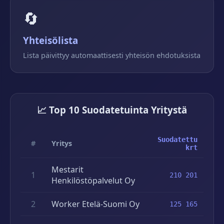
🔄
Yhteisölista
Lista päivittyy automaattisesti yhteisön ehdotuksista
📈 Top 10 Suodatetuinta Yritystä
Suodatettu
#
Yritys
krt
Mestarit
1
210 201
Henkilöstöpalvelut Oy
2
Worker Etelä-Suomi Oy
125 165