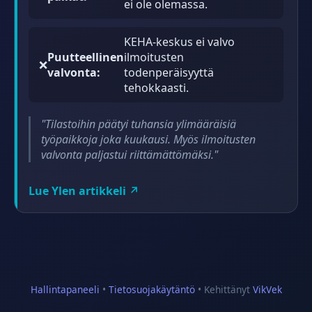
ei ole olemassa.
KEHA-keskus ei valvo
Puutteellinen
ilmoitusten
❌
valvonta:
todenperäisyyttä
tehokkaasti.
"Tilastoihin päätyi tuhansia ylimääräisiä
työpaikkoja joka kuukausi. Myös ilmoitusten
valvonta paljastui riittämättömäksi."
Lue Ylen artikkeli ↗
Hallintapaneeli
•
Tietosuojakäytäntö
• Kehittänyt
VikVek