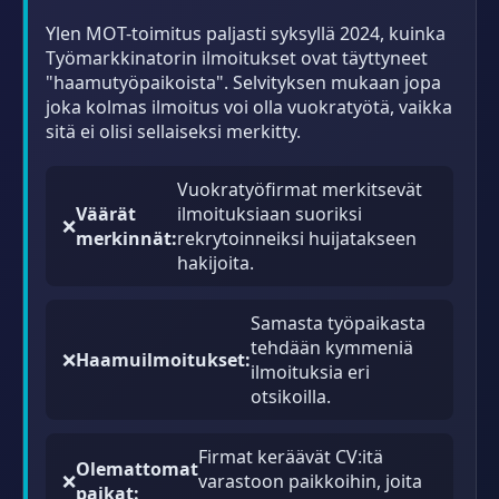
Ylen MOT-toimitus paljasti syksyllä 2024, kuinka
Työmarkkinatorin ilmoitukset ovat täyttyneet
"haamutyöpaikoista". Selvityksen mukaan jopa
joka kolmas ilmoitus voi olla vuokratyötä, vaikka
sitä ei olisi sellaiseksi merkitty.
Vuokratyöfirmat merkitsevät
Väärät
ilmoituksiaan suoriksi
❌
merkinnät:
rekrytoinneiksi huijatakseen
hakijoita.
Samasta työpaikasta
tehdään kymmeniä
❌
Haamuilmoitukset:
ilmoituksia eri
otsikoilla.
Firmat keräävät CV:itä
Olemattomat
❌
varastoon paikkoihin, joita
paikat: