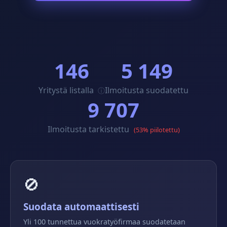
146
5 149
Yritystä listalla
Ilmoitusta suodatettu
ⓘ
9 707
Ilmoitusta tarkistettu
(53% piilotettu)
🚫
Suodata automaattisesti
Yli 100 tunnettua vuokratyöfirmaa suodatetaan