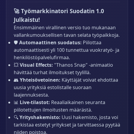
🚀 Työmarkkinatori Suodatin 1.0
Julkaistu!
Ensimmäinen virallinen versio tuo mukanaan
vallankumouksellisen tavan selata työpaikkoja.
🛡️
Automaattinen suodatus:
Piilottaa
automaattisesti yli 100 tunnettua vuokratyö- ja
henkilöstöpalvelufirmaa.
💥
Visual Effects:
"Thanos Snap" -animaatio
hävittää turhat ilmoitukset tyylillä.
👥
Yhteisövetoinen:
Käyttäjät voivat ehdottaa
uusia yrityksiä estolistalle suoraan
laajennuksesta.
📊
Live-tilastot:
Reaaliaikainen seuranta
piilotettujen ilmoitusten määrästä.
🔍
Yrityshakemisto:
Uusi hakemisto, josta voi
tarkistaa estetyt yritykset ja tarvittaessa pyytää
niiden poistoa.