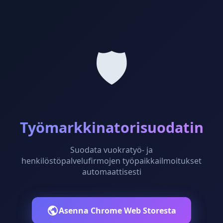
🛡️
Työmarkkinatorisuodatin
Suodata vuokratyö- ja
henkilöstöpalvelufirmojen työpaikkailmoitukset
automaattisesti
Asenna Chrome Web Storesta